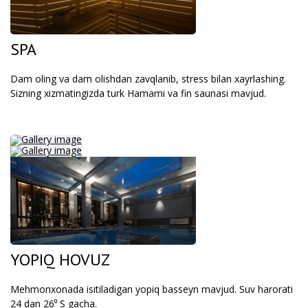
SPA
Dam oling va dam olishdan zavqlanib, stress bilan xayrlashing.
Sizning xizmatingizda turk Hamami va fin saunasi mavjud.
YOPIQ HOVUZ
Mehmonxonada isitiladigan yopiq basseyn mavjud. Suv harorati
24 dan 26⁰ S gacha.