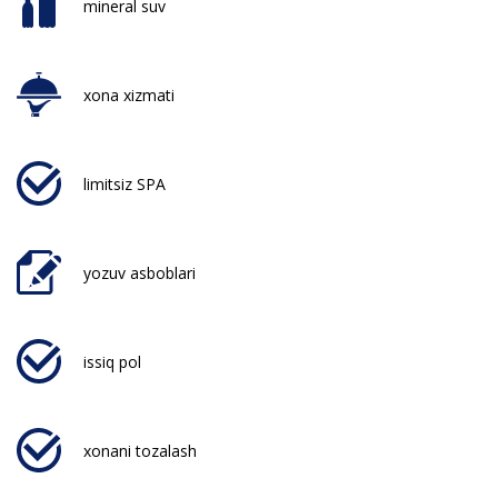
mineral suv
xona xizmati
limitsiz SPA
yozuv asboblari
issiq pol
xonani tozalash