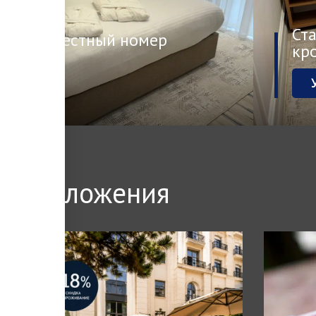
Ст
ый двухместный номер
кр
НУ
цпредложения