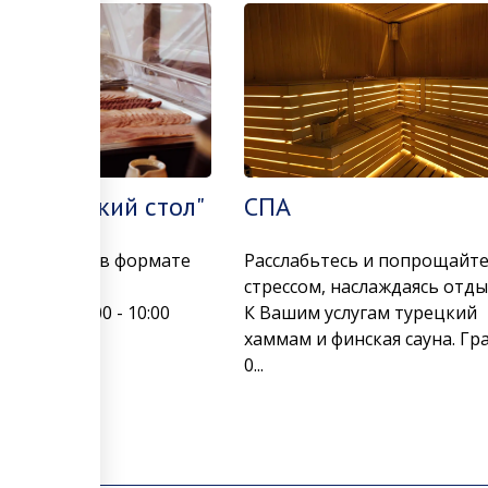
к "Шведский стол"
СПА
ый завтрак в формате
Расслабьтесь и попрощайте
й стол"
стрессом, наслаждаясь отды
ляется с 7:00 - 10:00
К Вашим услугам турецкий
о.
хаммам и финская сауна. Гр
0...