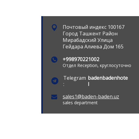
Почтовый индекс 100167
Город Ташкент Район
Мирабадский Улица
Гейдара Алиева Дом 165
+998970221002
Отдел Reception, круглосуточно
Telegram
badenbadenhote
:
l
sales1@baden-baden.uz
sales department