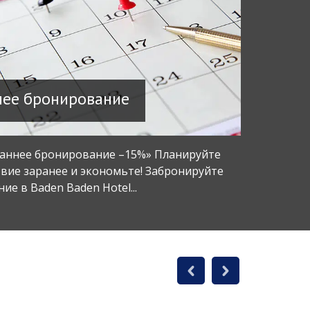
нее бронирование
Дли
аннее бронирование –15%» Планируйте
Тариф «
вие заранее и экономьте! Забронируйте
дольше 
ие в Baden Baden Hotel...
брониров