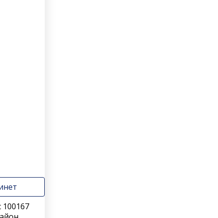
инет
 100167
Район