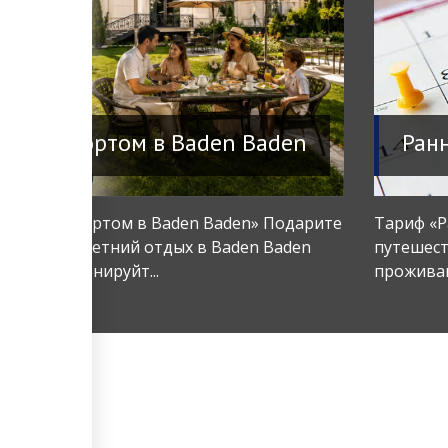
 с комфортом в Baden Baden
Ран
ето с комфортом в Baden Baden» Подарите
Тариф «Р
абываемый летний отдых в Baden Baden
путешест
hkent! Забронируйт...
проживан
ги