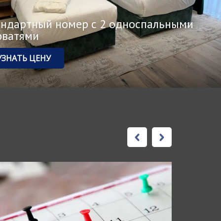
андартный номер с 2 односпальными
оватями
УЗНАТЬ ЦЕНУ