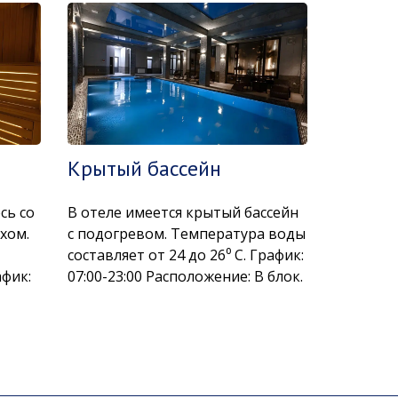
Крытый бассейн
Трена
сь со
В отеле имеется крытый бассейн
Для под
хом.
с подогревом. Температура воды
здоровья
составляет от 24 до 26⁰ С. График:
имеется
афик:
07:00-23:00 Расположение: В блок.
оборудо
зал, осна