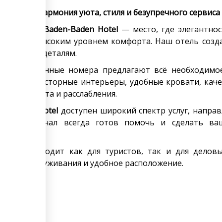
n Hotel — гармония уюта, стиля и безупречного сервиса
аловать в
Baden-Baden Hotel
— место, где элегантнос
ством и высоким уровнем комфорта. Наш отель создан
внимание к деталям.
о оформленные номера предлагают всё необходимое
ездки. Просторные интерьеры, удобные кровати, кач
мосферу уюта и расслабления.
en-Baden Hotel
доступен широкий спектр услуг, напра
ный персонал всегда готов помочь и сделать в
м.
ально подходит как для туристов, так и для деловы
овень обслуживания и удобное расположение.
 ЦЕНУ